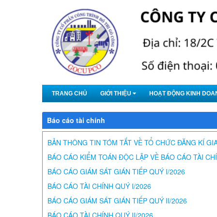
Truy cập nội dung luôn
TRANG CHỦ
GIỚI THIỆU
HOẠT ĐỘNG KINH DOA
Báo cáo tài chính
BẢN THÔNG TIN TÓM TẮT VỀ TỔ CHỨC ĐĂNG KÍ G
BÁO CÁO KIỂM TOÁN ĐỘC LẬP VỀ BÁO CÁO TÀI CHÍN
BÁO CÁO GIÁM SÁT GIÁN TIẾP QUÝ I/2026
BÁO CÁO TÀI CHÍNH QUÝ I/2026
BÁO CÁO GIÁM SÁT GIÁN TIẾP QUÝ II/2026
BÁO CÁO TÀI CHÍNH QUÝ II/2026