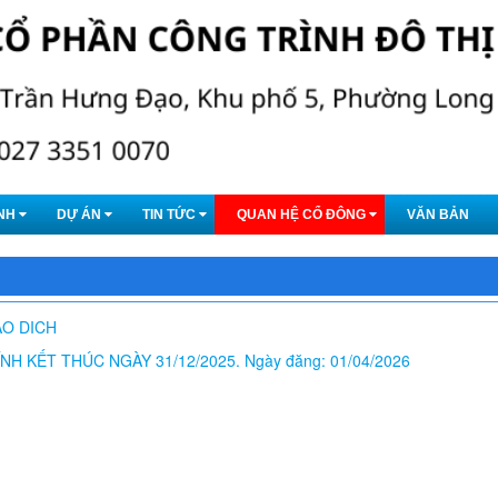
NH
DỰ ÁN
TIN TỨC
QUAN HỆ CỔ ĐÔNG
VĂN BẢN
IAO DICH
H KẾT THÚC NGÀY 31/12/2025. Ngày đăng: 01/04/2026