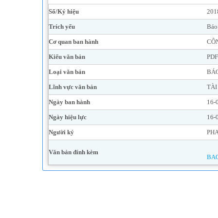
Số/Ký hiệu
201
Trích yếu
Báo
Cơ quan ban hành
CÔN
Kiểu văn bản
PDF
Loại văn bản
BÁO
Lĩnh vực văn bản
TÀI
Ngày ban hành
16-
Ngày hiệu lực
16-
Người ký
PHA
Văn bản đính kèm
BAO