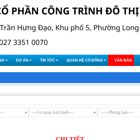
NH
DỰ ÁN
TIN TỨC
QUAN HỆ CỔ ĐÔNG
VĂN BẢN
CHI TIẾT