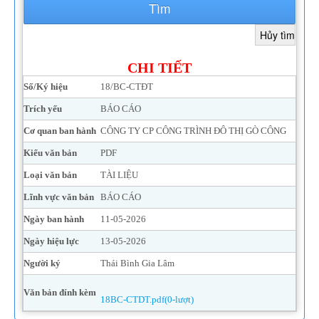
Tìm
CHI TIẾT
Số/Ký hiệu
18/BC-CTĐT
Trích yếu
BÁO CÁO
Cơ quan ban hành
CÔNG TY CP CÔNG TRÌNH ĐÔ THỊ GÒ CÔNG
Kiểu văn bản
PDF
Loại văn bản
TÀI LIỆU
Lĩnh vực văn bản
BÁO CÁO
Ngày ban hành
11-05-2026
Ngày hiệu lực
13-05-2026
Người ký
Thái Bình Gia Lâm
Văn bản đính kèm
18BC-CTDT.pdf(0-lượt)