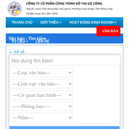
Truy cập nội dung luôn
TRANG CHỦ
GIỚI THIỆU
HOẠT ĐỘNG KINH DOANH
DỰ ÁN
TIN TỨC
QUAN HỆ CỔ ĐÔNG
VĂN BẢN
Văn bản - Tìm kiếm
TƯ LIỆU
LIÊN HỆ
← trở về