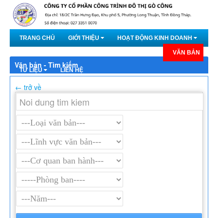
Truy cập nội dung luôn
TRANG CHỦ
GIỚI THIỆU
HOẠT ĐỘNG KINH DOANH
DỰ ÁN
TIN TỨC
QUAN HỆ CỔ ĐÔNG
VĂN BẢN
Văn bản - Tìm kiếm
TƯ LIỆU
LIÊN HỆ
← trở về