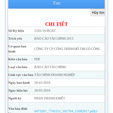
Tìm
CHI TIẾT
Số/Ký hiệu
2182/16/BCKT
Trích yếu
BÁO CÁO TÀI CHÍNH 2015
Cơ quan ban
CÔNG TY CP CÔNG TRÌNH ĐÔ THỊ GÒ CÔNG
hành
Kiểu văn bản
PDF
Loại văn bản
BÁO CÁO TÀI CHÍNH
Lĩnh vực văn bản
TÀI CHÍNH DOANH NGHIỆP
Ngày ban hành
28-03-2016
Ngày hiệu lực
28-03-2016
Người ký
PHAN THANH KHIẾT
Văn bản đính
6473267_7743151_161704_15082017.pdf(1-